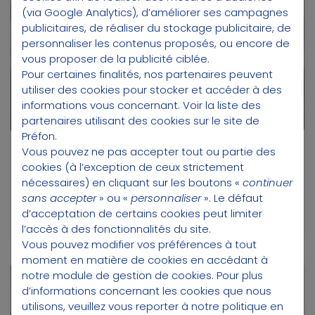
Préfon
Retraite
(via Google Analytics), d’améliorer ses campagnes
publicitaires, de réaliser du stockage publicitaire, de
personnaliser les contenus proposés, ou encore de
vous proposer de la publicité ciblée.
Pour certaines finalités, nos partenaires peuvent
utiliser des cookies pour stocker et accéder à des
informations vous concernant.
Voir la liste des
partenaires utilisant des cookies sur le site de
Préfon.
Vous pouvez ne pas accepter tout ou partie des
cookies (à l’exception de ceux strictement
04/03/2026
nécessaires) en cliquant sur les boutons «
continuer
Les bénéfices du PER et les éléments à
sans accepter
» ou «
personnaliser
». Le défaut
anticiper
d’acceptation de certains cookies peut limiter
l’accès à des fonctionnalités du site.
Vous pouvez modifier vos préférences à tout
moment en matière de cookies en accédant à
notre module de gestion de cookies
. Pour plus
Préfon
Vie
d’informations concernant les cookies que nous
utilisons, veuillez vous reporter à notre
politique en