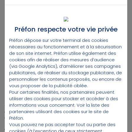
Besoin d'un accompagnement
supplémentaire ?
Préfon respecte votre vie privée
Merci de prendre contact avec un
Préfon dépose sur votre terminal des cookies
conseiller au 3025
(*service et appel
nécessaires au fonctionnement et à la sécurisation
gratuits)
de son site internet. Préfon utilise également des
cookies afin de réaliser des mesures d’audience
(via Google Analytics), d’améliorer ses campagnes
publicitaires, de réaliser du stockage publicitaire, de
personnaliser les contenus proposés, ou encore de
vous proposer de la publicité ciblée.
Pour certaines finalités, nos partenaires peuvent
(1) Préfon-Vie Responsable est proposé par Préfon Distribution.
utiliser des cookies pour stocker et accéder à des
Préfon-Vie Responsable est un contrat d’assurance-vie individuel de
informations vous concernant.
Voir la liste des
type multisupport, géré par Suravenir, entreprise régie par le Code
partenaires utilisant des cookies sur le site de
des assurances. SURAVENIR est une Société anonyme à directoire et
Préfon.
conseil de surveillance au capital entièrement libéré de 1 235 000
000€. Siège social : 232, rue Général Paulet - BP 103 - 29 802 BREST
Vous pouvez ne pas accepter tout ou partie des
CEDEX 9. Société mixte régie par le code des assurances. SIREN 330
cookies (à l’exception de ceux strictement