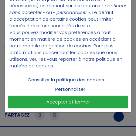
033 127 RCS BREST. SURAVENIR est une société soumise au contrôle de
nécessaires) en cliquant sur les boutons «
continuer
l’Autorité de Contrôle Prudentiel et de Résolution (ACPR) (4 Place de
sans accepter
» ou «
personnaliser
». Le défaut
Budapest- CS 92459 - 75 436 Paris cedex 09)
d’acceptation de certains cookies peut limiter
Le contrat propose une gestion sous mandat conseillé par FEDERAL
l’accès à des fonctionnalités du site.
FINANCE GESTION, SA à Directoire et Conseil de Surveillance au capital
Vous pouvez modifier vos préférences à tout
de 6 500 000 euros. Siège social : 1, allée Louis Lichou - 29480 LE
moment en matière de cookies en accédant à
RELECQ-KERHUON. Siren 378 135 610 RCS Brest – Agrément de l’Autorité
notre module de gestion de cookies
. Pour plus
des Marchés Financiers n° GP 04/006 du 22 mars 2004. TVA : FR 87
d’informations concernant les cookies que nous
378 135 610
Le document d’informations clés du contrat d’assurance-vie Préfon-
utilisons, veuillez vous reporter à notre
politique en
Vie Responsable contient les informations essentielles de ce contrat.
matière de cookies
.
Vous pouvez vous procurer ce document auprès de Suravenir ou en
vous rendant sur le site
suravenir.fr
Consulter la politique des cookies
(2) Hors versement et arbitrage SCI, SCPI, SCP et ETF. Pour les autres
Personnaliser
frais, consultez les conditions contractuelles du contrat Préfon-Vie
Responsable sur
www.prefon.fr
Accepter et fermer
PARTAGEZ