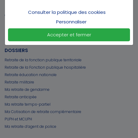
Partenaires
Nous contacter
Consulter la politique des cookies
Contactez nos conseillers Préfon au 30 25
Personnaliser
Accepter et fermer
DOSSIERS
Retraite de la fonction publique territoriale
Retraite de la Fonction publique hospitalière
Retraite éducation nationale
Retraite militaire
Ma retraite de gendarme
Retraite anticipée
Ma retraite temps-partiel
Ma Cotisation de retraite complémentaire
PUPH et MCUPH
Ma retraite d’agent de police