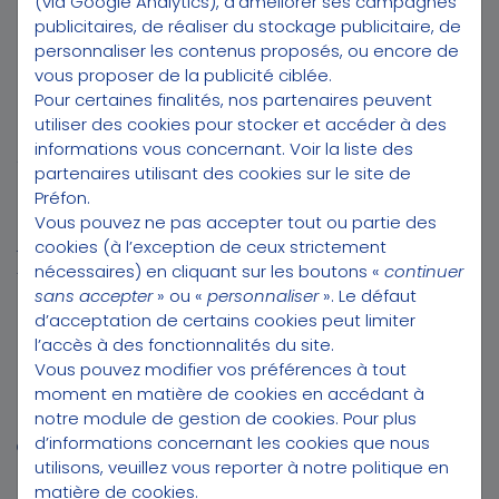
(via Google Analytics), d’améliorer ses campagnes
publicitaires, de réaliser du stockage publicitaire, de
personnaliser les contenus proposés, ou encore de
vous proposer de la publicité ciblée.
Pour certaines finalités, nos partenaires peuvent
utiliser des cookies pour stocker et accéder à des
CONTACT
informations vous concernant.
Voir la liste des
Téléphone :
3025
partenaires utilisant des cookies sur le site de
(*appel gratuit du lundi au vendredi de 9h à 18h)
Préfon.
Vous pouvez ne pas accepter tout ou partie des
Préfon Distribution
cookies (à l’exception de ceux strictement
12 bis, rue de Courcelles
nécessaires) en cliquant sur les boutons «
continuer
75008 Paris
sans accepter
» ou «
personnaliser
». Le défaut
d’acceptation de certains cookies peut limiter
PRÉFON DISTRIBUTION
l’accès à des fonctionnalités du site.
Préfon engagée avec la Fédération Française de handball
Vous pouvez modifier vos préférences à tout
moment en matière de cookies en accédant à
Site de l'association
notre module de gestion de cookies
. Pour plus
Préfon Collectives
d’informations concernant les cookies que nous
Qui sommes-nous ?
utilisons, veuillez vous reporter à notre
politique en
Nos récompenses
matière de cookies
.