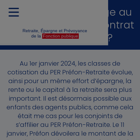
Qu'est ce qui change au
01/01/2024 pour le contrat
Retraite, Épargne et Prévoyance
Préfon-Retraite ?
de la
Fonction publique
Au 1er janvier 2024, les classes de
cotisation du PER Préfon-Retraite évolue,
ainsi pour un même effort d’épargne, la
rente ou le capital à la retraite sera plus
important. Il est désormais possible aux
enfants des agents publics, comme cela
était me cas pour les conjoints de
s’affilier au PER Préfon-Retraite. Le 11
janvier, Préfon dévoilera le montant de la