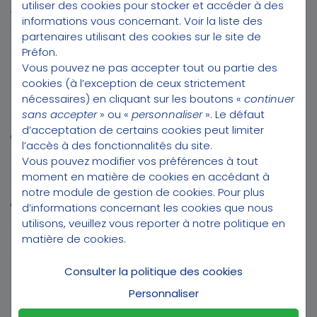
Préfon Distribution
utiliser des cookies pour stocker et accéder à des
12 bis, rue de Courcelles
informations vous concernant.
Voir la liste des
75008 Paris
partenaires utilisant des cookies sur le site de
Préfon.
PRÉFON DISTRIBUTION
Vous pouvez ne pas accepter tout ou partie des
cookies (à l’exception de ceux strictement
Préfon engagée avec la Fédération Française de handball
nécessaires) en cliquant sur les boutons «
continuer
Site de l'association
sans accepter
» ou «
personnaliser
». Le défaut
Préfon Collectives
d’acceptation de certains cookies peut limiter
Qui sommes-nous ?
l’accès à des fonctionnalités du site.
Nos récompenses
Vous pouvez modifier vos préférences à tout
Partenaires
moment en matière de cookies en accédant à
Nous contacter
notre module de gestion de cookies
. Pour plus
Contactez nos conseillers Préfon au 30 25
d’informations concernant les cookies que nous
utilisons, veuillez vous reporter à notre
politique en
matière de cookies
.
Consulter la politique des cookies
DOSSIERS
Personnaliser
Retraite de la fonction publique territoriale