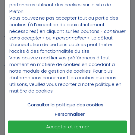
partenaires utilisant des cookies sur le site de
PRÉFON DISTRIBUTION
Préfon.
Préfon engagée avec la Fédération Française de handball
Vous pouvez ne pas accepter tout ou partie des
Site de l'association
cookies (à l’exception de ceux strictement
Préfon Collectives
nécessaires) en cliquant sur les boutons «
continuer
Qui sommes-nous ?
sans accepter
» ou «
personnaliser
». Le défaut
Nos récompenses
d’acceptation de certains cookies peut limiter
l’accès à des fonctionnalités du site.
Partenaires
Vous pouvez modifier vos préférences à tout
Nous contacter
moment en matière de cookies en accédant à
Contactez nos conseillers Préfon au 30 25
notre module de gestion de cookies
. Pour plus
d’informations concernant les cookies que nous
utilisons, veuillez vous reporter à notre
politique en
matière de cookies
.
DOSSIERS
Consulter la politique des cookies
Retraite de la fonction publique territoriale
Personnaliser
Retraite de la Fonction publique hospitalière
Retraite éducation nationale
Accepter et fermer
Retraite militaire