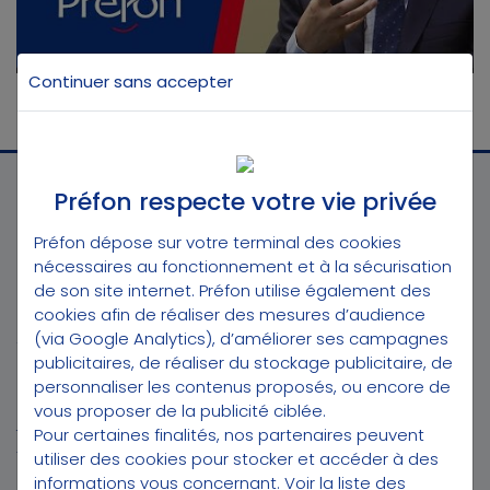
Continuer sans accepter
Préfon respecte votre vie privée
Préfon dépose sur votre terminal des cookies
nécessaires au fonctionnement et à la sécurisation
de son site internet. Préfon utilise également des
CONTACT
cookies afin de réaliser des mesures d’audience
(via Google Analytics), d’améliorer ses campagnes
Téléphone :
3025
publicitaires, de réaliser du stockage publicitaire, de
(*appel gratuit du lundi au vendredi de 9h à 18h)
personnaliser les contenus proposés, ou encore de
vous proposer de la publicité ciblée.
Préfon Distribution
Pour certaines finalités, nos partenaires peuvent
12 bis, rue de Courcelles
75008 Paris
utiliser des cookies pour stocker et accéder à des
informations vous concernant.
Voir la liste des