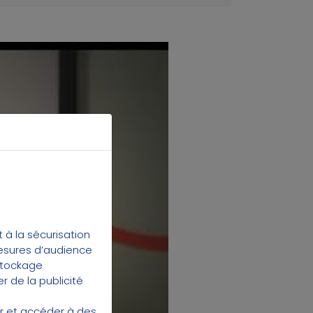
be
à la sécurisation
mesures d’audience
 stockage
r de la publicité
er et accéder à des