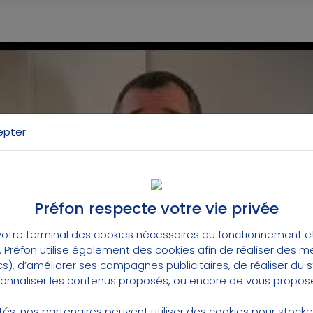
epter
Préfon respecte votre vie privée
érer les cookies pour autoriser les vidéos Youtu
otre terminal des cookies nécessaires au fonctionnement et 
t. Préfon utilise également des cookies afin de réaliser des 
cs), d’améliorer ses campagnes publicitaires, de réaliser du
rsonnaliser les contenus proposés, ou encore de vous propose
lités, nos partenaires peuvent utiliser des cookies pour stock