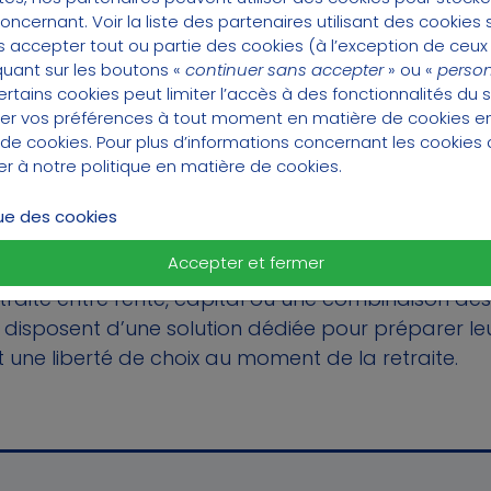
concernant.
Voir la liste des partenaires utilisant des cookies s
 accepter tout ou partie des cookies (à l’exception de ceux
quant sur les boutons «
continuer sans accepter
» ou «
person
tains cookies peut limiter l’accès à des fonctionnalités du s
er vos préférences à tout moment en matière de cookies 
 de cookies
. Pour plus d’informations concernant les cookies 
ter à notre
politique en matière de cookies
.
ne digital Préfon.info #67, découvrez en quelques
que des cookies
on-Retraite, le premier PER de France : une épargn
Accepter et fermer
sponsable, une rentabilité de 3,20 % en 2025 indiq
 retraite entre rente, capital ou une combinaison de
s disposent d’une solution dédiée pour préparer le
nt une liberté de choix au moment de la retraite.