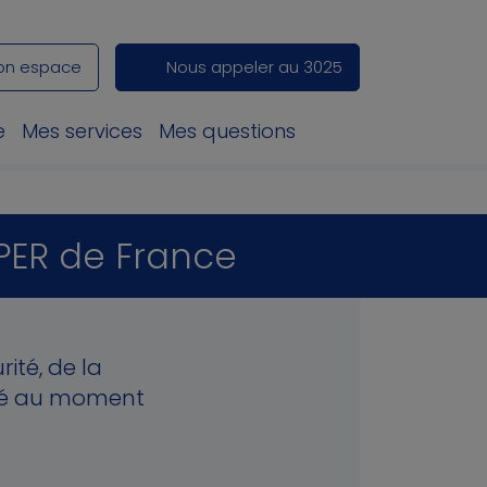
on espace
Nous appeler au 3025
e
Mes services
Mes questions
r PER de France
rité, de la
rté au moment