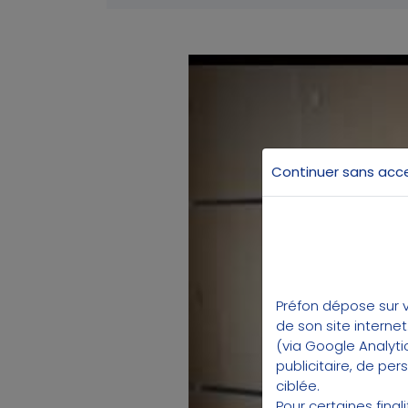
Continuer sans acc
G
Préfon dépose sur v
de son site interne
(via Google Analyti
publicitaire, de pe
ciblée.
Pour certaines fina