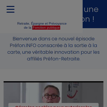
La sortie à la carte, une
véritable innovation !
Retraite, Épargne et Prévoyance
de la
Fonction publique
Bienvenue dans ce nouvel épisode
Préfon.INFO consacrée à la sortie à la
carte, une véritable innovation pour les
affiliés Préfon-Retraite.