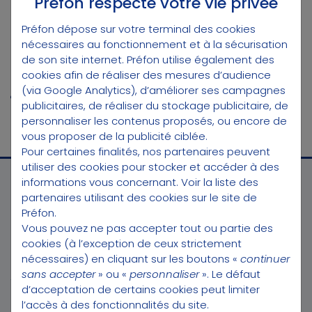
Préfon respecte votre vie privée
personnalisé par les équipes de Préfon au
Préfon dépose sur votre terminal des cookies
moment de la décumulation.
nécessaires au fonctionnement et à la sécurisation
de son site internet. Préfon utilise également des
Notre invité :
cookies afin de réaliser des mesures d’audience
(via Google Analytics), d’améliorer ses campagnes
Philippe Soubirous, président de Préfon
publicitaires, de réaliser du stockage publicitaire, de
personnaliser les contenus proposés, ou encore de
vous proposer de la publicité ciblée.
Pour certaines finalités, nos partenaires peuvent
utiliser des cookies pour stocker et accéder à des
informations vous concernant.
Voir la liste des
partenaires utilisant des cookies sur le site de
Préfon.
Vous pouvez ne pas accepter tout ou partie des
cookies (à l’exception de ceux strictement
CONTACT
nécessaires) en cliquant sur les boutons «
continuer
sans accepter
» ou «
personnaliser
». Le défaut
Téléphone :
3025
d’acceptation de certains cookies peut limiter
(*appel gratuit du lundi au vendredi de 9h à 18h)
l’accès à des fonctionnalités du site.