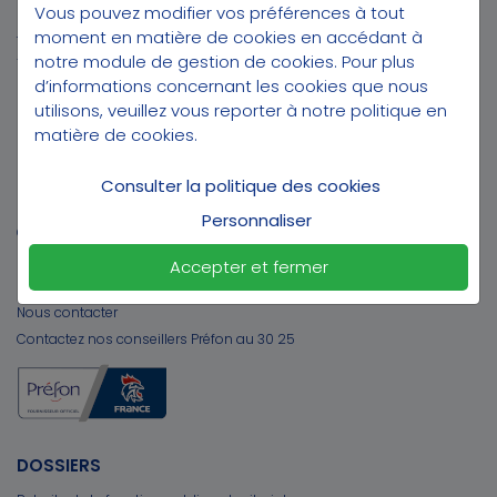
Vous pouvez modifier vos préférences à tout
Préfon Distribution
moment en matière de cookies en accédant à
12 bis, rue de Courcelles
notre module de gestion de cookies
. Pour plus
75008 Paris
d’informations concernant les cookies que nous
utilisons, veuillez vous reporter à notre
politique en
PRÉFON DISTRIBUTION
matière de cookies
.
Préfon engagée avec la Fédération Française de handball
Site de l'association
Consulter la politique des cookies
Préfon Collectives
Personnaliser
Qui sommes-nous ?
Nos récompenses
Accepter et fermer
Partenaires
Nous contacter
Contactez nos conseillers Préfon au 30 25
DOSSIERS