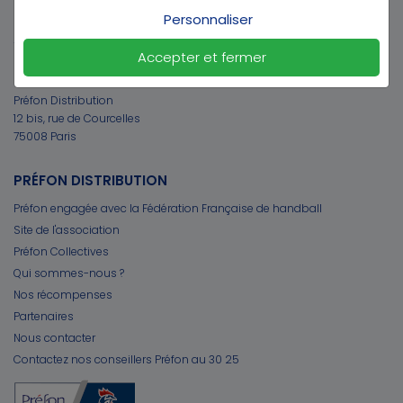
CONTACT
Personnaliser
Téléphone :
3025
Accepter et fermer
(*appel gratuit du lundi au vendredi de 9h à 18h)
Préfon Distribution
12 bis, rue de Courcelles
75008 Paris
PRÉFON DISTRIBUTION
Préfon engagée avec la Fédération Française de handball
Site de l'association
Préfon Collectives
Qui sommes-nous ?
Nos récompenses
Partenaires
Nous contacter
Contactez nos conseillers Préfon au 30 25