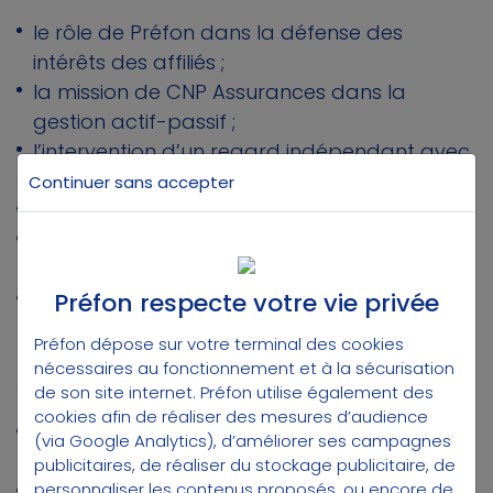
le rôle de Préfon dans la défense des
intérêts des affiliés ;
la mission de CNP Assurances dans la
gestion actif-passif ;
l’intervention d’un regard indépendant avec
Prim’act ;
Continuer sans accepter
le fonctionnement du taux de couverture ;
l’équilibre entre sécurité, rendement et
revalorisation ;
la place de l’investissement responsable
Préfon respecte votre vie privée
dans la stratégie du régime.
Préfon dépose sur votre terminal des cookies
nécessaires au fonctionnement et à la sécurisation
Avec :
de son site internet. Préfon utilise également des
cookies afin de réaliser des mesures d’audience
Christian Carrega, directeur général de
(via Google Analytics), d’améliorer ses campagnes
Préfon
publicitaires, de réaliser du stockage publicitaire, de
personnaliser les contenus proposés, ou encore de
Sophie Juillard, gestionnaire Actif-Passif chez