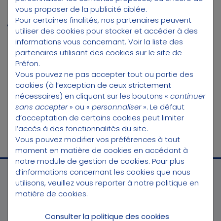
vous proposer de la publicité ciblée.
CNP Assurances
Pour certaines finalités, nos partenaires peuvent
Guillaume Leroy, actuaire conseil chez
utiliser des cookies pour stocker et accéder à des
Prim’act
informations vous concernant.
Voir la liste des
partenaires utilisant des cookies sur le site de
Une émission utile pour mieux comprendre le
Préfon.
Vous pouvez ne pas accepter tout ou partie des
fonctionnement du PER Préfon-Retraite, la
cookies (à l’exception de ceux strictement
manière dont l’épargne est investie, et les
nécessaires) en cliquant sur les boutons «
continuer
mécanismes qui contribuent à la solidité du
sans accepter
» ou «
personnaliser
». Le défaut
régime sur le long terme.
d’acceptation de certains cookies peut limiter
l’accès à des fonctionnalités du site.
Vous pouvez modifier vos préférences à tout
moment en matière de cookies en accédant à
notre module de gestion de cookies
. Pour plus
d’informations concernant les cookies que nous
utilisons, veuillez vous reporter à notre
politique en
matière de cookies
.
Consulter la politique des cookies