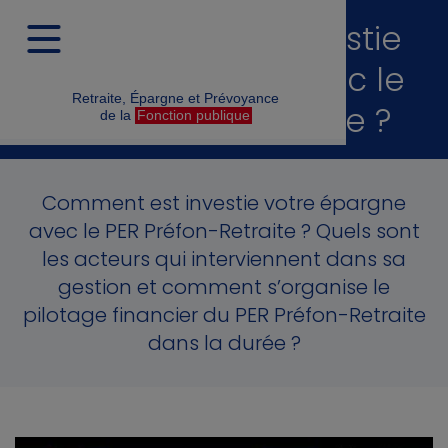
Comment est investie
votre épargne avec le
Retraite, Épargne et Prévoyance
PER Préfon-Retraite ?
de la
Fonction publique
Comment est investie votre épargne
avec le PER Préfon-Retraite ? Quels sont
les acteurs qui interviennent dans sa
gestion et comment s’organise le
pilotage financier du PER Préfon-Retraite
dans la durée ?