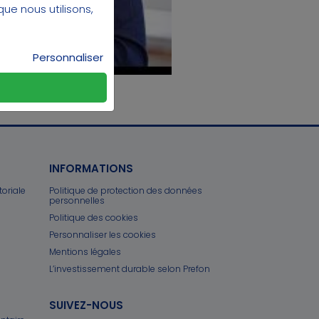
que nous utilisons,
Personnaliser
INFORMATIONS
toriale
Politique de protection des données
personnelles
Politique des cookies
Personnaliser les cookies
Mentions légales
L’investissement durable selon Prefon
SUIVEZ-NOUS