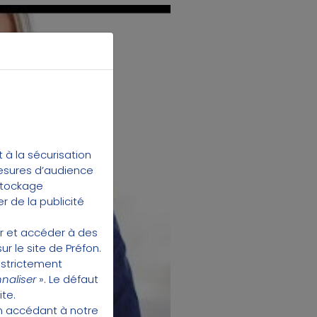
à la sécurisation
mesures d’audience
 stockage
be
r de la publicité
er et accéder à des
ur le site de Préfon.
 strictement
naliser
». Le défaut
ite.
en accédant à
notre