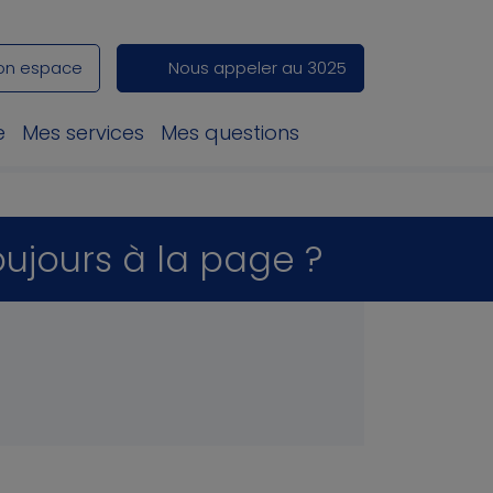
on espace
Nous appeler au 3025
e
Mes services
Mes questions
oujours à la page ?