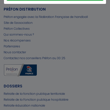
PRÉFON DISTRIBUTION
Préfon engagée avec la Fédération Française de handball
Site de l'association
Préfon Collectives
Qui sommes-nous ?
Nos récompenses
Partenaires
Nous contacter
Contactez nos conseillers Préfon au 30 25
DOSSIERS
Retraite de la fonction publique territoriale
Retraite de la Fonction publique hospitalière
Retraite éducation nationale