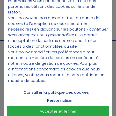
informations vous concernant.
Voir la liste des
Comment transférer son PER sur son
partenaires utilisant des cookies sur le site de
Préfon-Retraite (PER) ?
Préfon.
Vous pouvez ne pas accepter tout ou partie des
cookies (à l’exception de ceux strictement
nécessaires) en cliquant sur les boutons «
continuer
sans accepter
» ou «
personnaliser
». Le défaut
d’acceptation de certains cookies peut limiter
l’accès à des fonctionnalités du site.
Vous pouvez modifier vos préférences à tout
moment en matière de cookies en accédant à
notre module de gestion de cookies
. Pour plus
d’informations concernant les cookies que nous
utilisons, veuillez vous reporter à notre
politique en
CONTACT
matière de cookies
.
Téléphone :
3025
Consulter la politique des cookies
(*appel gratuit du lundi au vendredi de 9h à 18h)
Personnaliser
Préfon Distribution
12 bis, rue de Courcelles
Accepter et fermer
75008 Paris