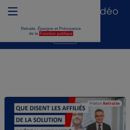
Nos réponses en vidéo
#
PER
Retraite, Épargne et Prévoyance
de la
Fonction publique
Filtres
Préfon
Retraite