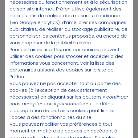
patrimoniale
. Les jeunes actifs peuvent
nécessaires au fonctionnement et à la sécurisation
de son site internet. Préfon utilise également des
constituer un capital à long terme, les
cookies afin de réaliser des mesures d’audience
quinquagénaires préparer leur retraite, et les
(via Google Analytics), d’améliorer ses campagnes
seniors optimiser leur transmission. L'absence
publicitaires, de réaliser du stockage publicitaire, de
de plafond d'âge distingue l'assurance-vie du
personnaliser les contenus proposés, ou encore de
PER ou des livrets réglementés. Cette
vous proposer de la publicité ciblée.
Pour certaines finalités, nos partenaires peuvent
caractéristique en fait un outil patrimonial
utiliser des cookies pour stocker et accéder à des
intergénérationnel,
adapté à différentes
informations vous concernant.
Voir la liste des
étapes de la vie
.
partenaires utilisant des cookies sur le site de
Préfon.
Vous pouvez ne pas accepter tout ou partie des
LE CHOIX DES BÉNÉFICIAIRES LORS D'UNE
cookies (à l’exception de ceux strictement
SUCCESSION
nécessaires) en cliquant sur les boutons «
continuer
sans accepter
» ou «
personnaliser
». Le défaut
d’acceptation de certains cookies peut limiter
L'assurance-vie permet de
désigner
l’accès à des fonctionnalités du site.
librement un ou plusieurs bénéficiaires
,
Vous pouvez modifier vos préférences à tout
contournant en partie les règles de
moment en matière de cookies en accédant à
succession. Cette clause bénéficiaire peut être
notre module de gestion de cookies
. Pour plus