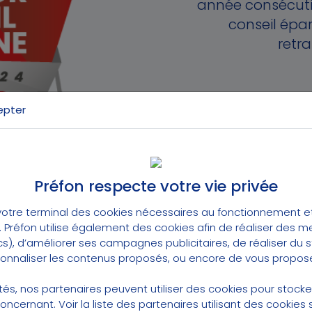
année consécutiv
conseil épa
retr
epter
Préfon respecte votre vie privée
la qualité de la relation client sur l'ensemble des 
otre terminal des cookies nécessaires au fonctionnement et 
 le 15 octobre 2024 à Paris, où 24 établissements on
t. Préfon utilise également des cookies afin de réaliser des 
cs), d’améliorer ses campagnes publicitaires, de réaliser du
rsonnaliser les contenus proposés, ou encore de vous propose
 par des clients mystères selon 87 critères, inclua
lités, nos partenaires peuvent utiliser des cookies pour stock
é des conseillers.
concernant.
Voir la liste des partenaires utilisant des cookies s