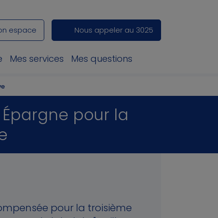
on espace
Nous appeler au 3025
e
Mes services
Mes questions
ve
l Épargne pour la
e
compensée pour la troisième