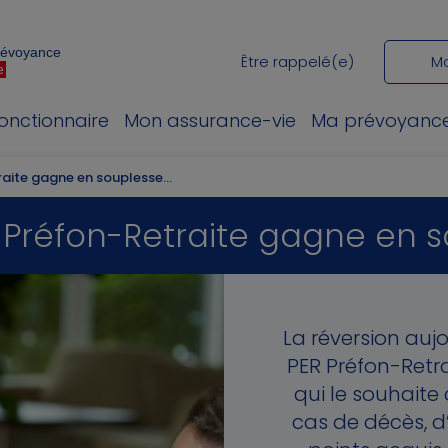
Prévoyance
Être rappelé(e)
M
e
fonctionnaire
Mon assurance-vie
Ma prévoyanc
raite gagne en souplesse…
 Préfon-Retraite gagne en 
La réversion auj
PER Préfon-Retra
qui le souhaite
cas de décès, d