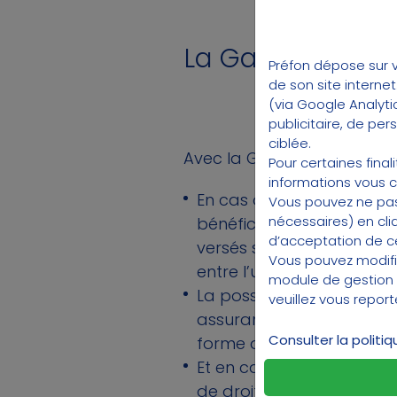
La Garantie Décè
Préfon dépose sur v
de son site interne
(via Google Analyti
publicitaire, de pe
ciblée.
Avec la Garantie Décès, Pr
Pour certaines fina
informations vous 
En cas de décès de l’affi
Vous pouvez ne pas
nécessaires) en cli
bénéficiaire de la garant
d’acceptation de cer
versés sous la forme d’un
Vous pouvez modifi
entre l’une ou l’autre de 
module de gestion
La possibilité pour l’affil
veuillez vous repor
assurance vie. Dans ce ca
Consulter la politi
forme d’une rente ou sou
Et en cas de désignation
de droits à payer