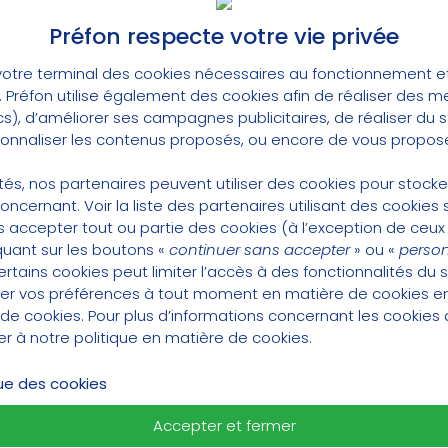
Préfon respecte votre vie privée
s, plus de souplesse et la gar
otre terminal des cookies nécessaires au fonctionnement et 
ses proches
t. Préfon utilise également des cookies afin de réaliser des 
cs), d’améliorer ses campagnes publicitaires, de réaliser du
rsonnaliser les contenus proposés, ou encore de vous propose
éfon apporte plus de souplesse au PER Préfon-Retr
lités, nos partenaires peuvent utiliser des cookies pour stock
concernant.
Voir la liste des partenaires utilisant des cookies s
lié, les droits acquis pourront être versés sous la 
 accepter tout ou partie des cookies (à l’exception de ceux
quant sur les boutons «
continuer sans accepter
» ou «
person
ie à partir de ses 55 ans, mais, nouveauté !, ces 
tains cookies peut limiter l’accès à des fonctionnalités du s
 capital qui pourra être perçu immédiatement par l
er vos préférences à tout moment en matière de cookies 
deux possibilités étant à la charge de ce dernier.
 de cookies
. Pour plus d’informations concernant les cookies 
ié de désigner un ou plusieurs bénéficiaires, à l’insta
ter à notre
politique en matière de cookies
.
s, les bénéficiaires pourront choisir entre percevo
que des cookies
s forme de capital à hauteur de leur quote-part.
 du conjoint marié ou partenaire de Pacs, celui-ci
Accepter et fermer