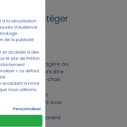
antie de protéger
à la sécurisation
mesures d’audience
 stockage
r de la publicité
aite :
er et accéder à des
ur le site de Préfon.
forme d’une rente viagère au
 strictement
naliser
». Le défaut
mêmes droits pourront être
ite.
e bénéficiaire, le choix
en accédant à
notre
que nous utilisons,
r de ce qui existe en
ir la garantie décès sous
Personnaliser
 sera totalement exonéré