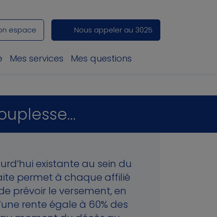
on espace
Nous appeler au 3025
e
Mes services
Mes questions
souplesse…
ourd’hui existante au sein du
ite permet à chaque affilié
 de prévoir le versement, en
’une rente égale à 60% des