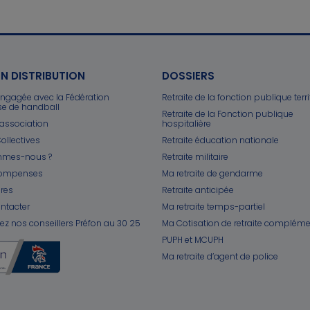
N DISTRIBUTION
DOSSIERS
engagée avec la Fédération
Retraite de la fonction publique terri
se de handball
Retraite de la Fonction publique
l'association
hospitalière
ollectives
Retraite éducation nationale
mmes-nous ?
Retraite militaire
compenses
Ma retraite de gendarme
ires
Retraite anticipée
ntacter
Ma retraite temps-partiel
ez nos conseillers Préfon au 30 25
Ma Cotisation de retraite compléme
PUPH et MCUPH
Ma retraite d’agent de police