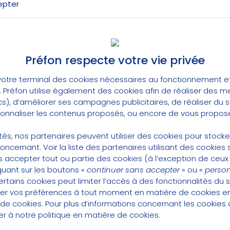
epter
 début de 2023 pourrait se situer entre 1,6% et 2%
ur d’achat et de la valeur de service est de 1,59% ;
ort à 2022, cette progression ne permet pas de cou
 précise que la règlementation applicable au régi
Préfon respecte votre vie privée
2,01%. Cette situation est évidemment insatisfaisa
a engagé des échanges avec les pouvoirs publics pou
otre terminal des cookies nécessaires au fonctionnement et 
c l’assureur pour obtenir une meilleure application
t. Préfon utilise également des cookies afin de réaliser des 
cs), d’améliorer ses campagnes publicitaires, de réaliser du
ce dernier en 2020 et qui du fait d’une situation in
rsonnaliser les contenus proposés, ou encore de vous propose
 pas correctement appliquée.
 convient d’indiquer que le taux de couverture règ
lités, nos partenaires peuvent utiliser des cookies pour stock
à 137% ; cela montre la solidité du régime.
concernant.
Voir la liste des partenaires utilisant des cookies s
 accepter tout ou partie des cookies (à l’exception de ceux
ible que l’inflation s’explique également en partie 
quant sur les boutons «
continuer sans accepter
» ou «
person
oix dès le départ de servir des rentes plus élevées 
tains cookies peut limiter l’accès à des fonctionnalités du s
ndement servi par avance : il est de 0,27% pour l’ex
er vos préférences à tout moment en matière de cookies 
ersement et de rendement, la rente Préfon est pl
 de cookies
. Pour plus d’informations concernant les cookies 
R au moment de la liquidation.
ter à notre
politique en matière de cookies
.
levée se reflète entre autres dans le ratio valeur d