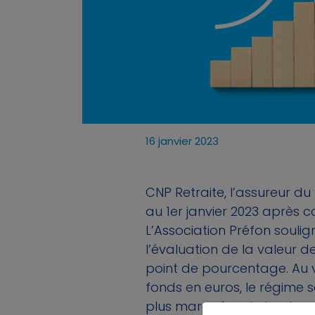
16 janvier 2023
CNP Retraite, l’assureur d
au 1er janvier 2023 après c
L’Association Préfon soulig
l’évaluation de la valeur d
point de pourcentage. Au
fonds en euros, le régime 
plus marquées de la place