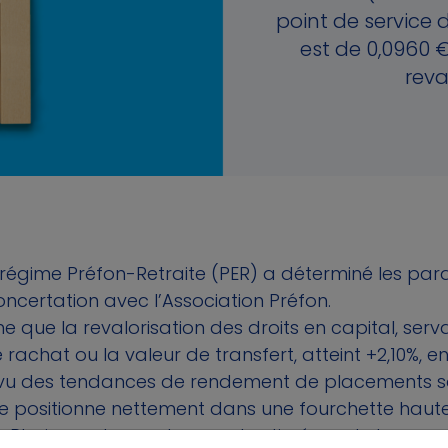
point de service 
est de 0,0960 €
reva
u régime Préfon-Retraite (PER) a déterminé les par
oncertation avec l’Association Préfon.
ne que la revalorisation des droits en capital, se
e rachat ou la valeur de transfert, atteint +2,10%,
 vu des tendances de rendement de placements s
se positionne nettement dans une fourchette haut
. Plusieurs observateurs ont estimé que le taux 