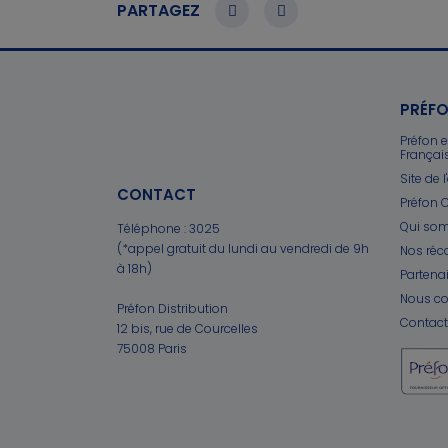
PARTAGEZ
PRÉFO
Préfon 
Françai
Site de 
CONTACT
Préfon C
Qui so
Téléphone :
3025
(*appel gratuit du lundi au vendredi de 9h
Nos ré
à 18h)
Partena
Nous co
Préfon Distribution
Contact
12 bis, rue de Courcelles
75008 Paris