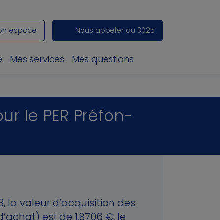
on espace
Nous appeler au 3025
e
Mes services
Mes questions
our le PER Préfon-
3, la valeur d’acquisition des
d’achat) est de 1,8706 €, le