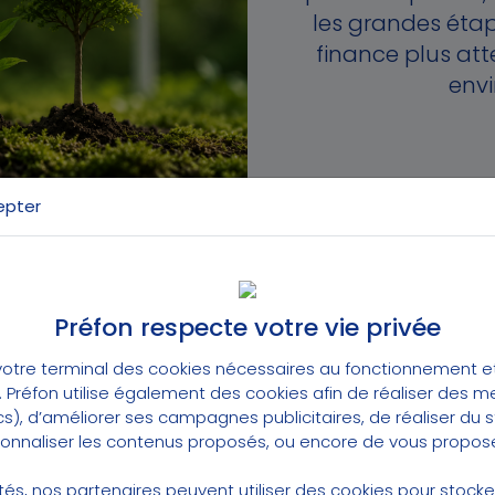
les grandes étap
finance plus att
env
epter
 pas installée d’un seul coup. Elle s’est construite
Préfon respecte votre vie privée
la façon de voir le rôle de la finance.
otre terminal des cookies nécessaires au fonctionnement et 
uestion des premiers fonds éthiques, de l’accord 
t. Préfon utilise également des cookies afin de réaliser des 
et de la loi NRE de 2001. Ces repères montrent com
cs), d’améliorer ses campagnes publicitaires, de réaliser du
essivement été pris en compte par les entreprises 
rsonnaliser les contenus proposés, ou encore de vous propose
lités, nos partenaires peuvent utiliser des cookies pour stock