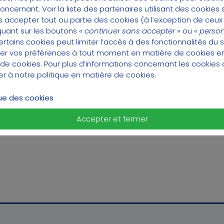
 mieux comprendre les origines de la finance dura
concernant.
Voir la liste des partenaires utilisant des cookies s
épargne de long terme.
 accepter tout ou partie des cookies (à l’exception de ceux
quant sur les boutons «
continuer sans accepter
» ou «
person
tains cookies peut limiter l’accès à des fonctionnalités du s
er vos préférences à tout moment en matière de cookies 
ry, analyste ISR-ESG depuis 25 ans, professeur 
 de cookies
. Pour plus d’informations concernant les cookies 
Paris-Nord et fondateur dirigeant de Défi Impact.
ter à notre
politique en matière de cookies
.
ire général de l’association Préfon et responsable
que des cookies
Accepter et fermer
Écouter le premier épisode du podcast