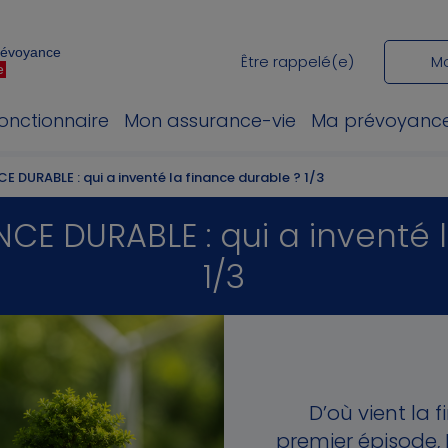
Prévoyance
Être rappelé(e)
M
e
fonctionnaire
Mon assurance-vie
Ma prévoyanc
E DURABLE : qui a inventé la finance durable ? 1/3
NCE DURABLE : qui a inventé 
1/3
D’où vient la 
premier épisode, 