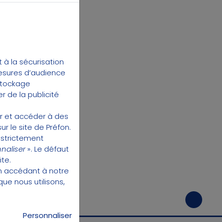
à la sécurisation
mesures d’audience
 stockage
r de la publicité
er et accéder à des
ur le site de Préfon.
 strictement
naliser
». Le défaut
ite.
en accédant à
notre
que nous utilisons,
Personnaliser