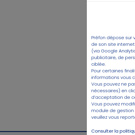
Préfon dépose sur v
de son site interne
(via Google Analyti
publicitaire, de pe
ciblée.
Pour certaines fina
informations vous 
Vous pouvez ne pas
nécessaires) en cli
d’acceptation de cer
Vous pouvez modifi
module de gestion
veuillez vous repor
Consulter la politi