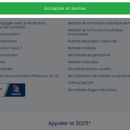
Accepter et fermer
N DISTRIBUTION
DOSSIERS
engagée avec la Fédération
Retraite de la fonction publique terri
se de handball
Retraite de la Fonction publique
l'association
hospitalière
ollectives
Retraite éducation nationale
mmes-nous ?
Retraite militaire
compenses
Ma retraite de gendarme
ires
Retraite anticipée
ntacter
Ma retraite temps-partiel
ez nos conseillers Préfon au 30 25
Ma Cotisation de retraite compléme
PUPH et MCUPH
Ma retraite d’agent de police
Appeler le 3025*