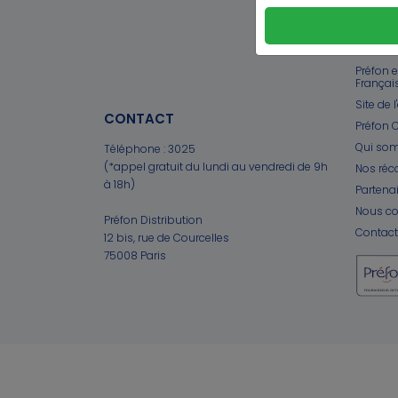
PRÉFO
Préfon 
Françai
Site de 
CONTACT
Préfon C
Qui so
Téléphone :
3025
(*appel gratuit du lundi au vendredi de 9h
Nos ré
à 18h)
Partena
Nous co
Préfon Distribution
Contact
12 bis, rue de Courcelles
75008 Paris