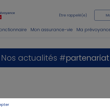
Prévoyance
Être rappelé(e)
M
e
fonctionnaire
Mon assurance-vie
Ma prévoyanc
Nos actualités #
partenariat
epter