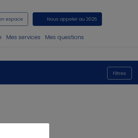
on espace
Nous appeler au 3025
e
Mes services
Mes questions
Filtres