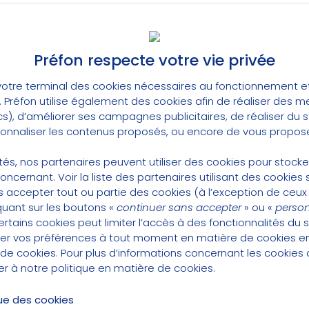
Préfon
Retraite
Préfon respecte votre vie privée
otre terminal des cookies nécessaires au fonctionnement et 
t. Préfon utilise également des cookies afin de réaliser des 
cs), d’améliorer ses campagnes publicitaires, de réaliser du
rsonnaliser les contenus proposés, ou encore de vous propose
25/01/2021
lités, nos partenaires peuvent utiliser des cookies pour stock
Préfon signe un partenariat avec
concernant.
Voir la liste des partenaires utilisant des cookies s
l’Association des
 accepter tout ou partie des cookies (à l’exception de ceux
Administrateurs Territoriaux de
quant sur les boutons «
continuer sans accepter
» ou «
person
France (AATF)
tains cookies peut limiter l’accès à des fonctionnalités du s
er vos préférences à tout moment en matière de cookies 
 de cookies
. Pour plus d’informations concernant les cookies 
ter à notre
politique en matière de cookies
.
que des cookies