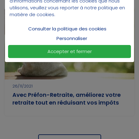
d’informations concernant les cookies que nous
utilisons, veuillez vous reporter à notre
politique en
matière de cookies
.
Préfon
Retraite
Consulter la politique des cookies
Personnaliser
Accepter et fermer
26/11/2021
Avec Préfon-Retraite, améliorez votre
retraite tout en réduisant vos impôts