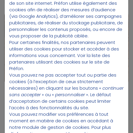
de son site internet. Préfon utilise également des
cookies afin de réaliser des mesures d’audience
(via Google Analytics), d’améliorer ses campagnes
Préfon
Retraite
publicitaires, de réaliser du stockage publicitaire, de
personnaliser les contenus proposés, ou encore de
vous proposer de la publicité ciblée.
Pour certaines finalités, nos partenaires peuvent
utiliser des cookies pour stocker et accéder à des
informations vous concernant.
Voir la liste des
partenaires utilisant des cookies sur le site de
Préfon.
Vous pouvez ne pas accepter tout ou partie des
cookies (à l’exception de ceux strictement
nécessaires) en cliquant sur les boutons «
continuer
06/12/2021
sans accepter
» ou «
personnaliser
». Le défaut
Avez-vous pensé à transférer vos
d’acceptation de certains cookies peut limiter
anciens contrats d’épargne retraite ou
l’accès à des fonctionnalités du site.
votre assurance vie vers Préfon-
Vous pouvez modifier vos préférences à tout
Retraite ?
moment en matière de cookies en accédant à
notre module de gestion de cookies
. Pour plus