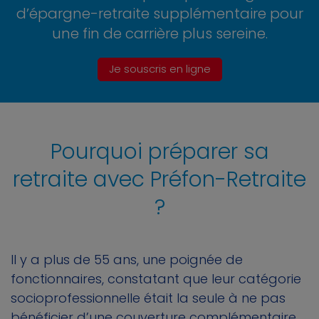
d’épargne-retraite supplémentaire pour
une fin de carrière plus sereine.
Je souscris en ligne
Pourquoi préparer sa
retraite avec Préfon-Retraite
?
Il y a plus de 55 ans, une poignée de
fonctionnaires, constatant que leur catégorie
socioprofessionnelle était la seule à ne pas
bénéficier d’une
couverture complémentaire