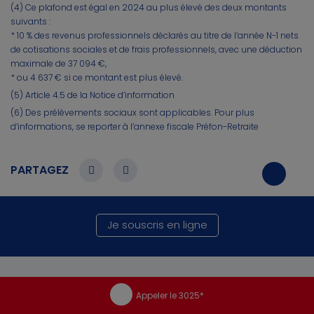
(4) Ce plafond est égal en 2024 au plus élevé des deux montants
suivants :
* 10 % des revenus professionnels déclarés au titre de l’année N-1 nets
de cotisations sociales et de frais professionnels, avec une déduction
maximale de 37 094 €,
* ou 4 637 € si ce montant est plus élevé.
(5) Article 4.5 de la Notice d’information
(6) Des prélèvements sociaux sont applicables. Pour plus
d’informations, se reporter à l’annexe fiscale Préfon-Retraite
PARTAGEZ
Je souscris en ligne
Appeler le 3025*