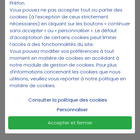
Préfon.
épargne retraite en toute sérénité,
Vous pouvez ne pas accepter tout ou partie des
aujourd’hui comme demain
.
cookies (à l’exception de ceux strictement
nécessaires) en cliquant sur les boutons «
continuer
sans accepter
» ou «
personnaliser
». Le défaut
(3)
UN CADRE FISCAL AVANTAGEUX
d’acceptation de certains cookies peut limiter
l’accès à des fonctionnalités du site.
Vous pouvez modifier vos préférences à tout
moment en matière de cookies en accédant à
Joséphine est attachée d'administration,
notre module de gestion de cookies
. Pour plus
elle à 39 ans, elle est mariée et cotise 50€
d’informations concernant les cookies que nous
par mois. Son revenu mensuel est de 2
utilisons, veuillez vous reporter à notre
politique en
400€ net. En avril lorsqu'elle rempli son
matière de cookies
.
avis d'imposition sur le revenu, elle peut
déduire 50x12 = 600€ de son revenu
Consulter la politique des cookies
imposable. Si son taux marginal
Personnaliser
d'imposition est de 30%, elle réalise 180€
d'économies d'impôt.
Accepter et fermer