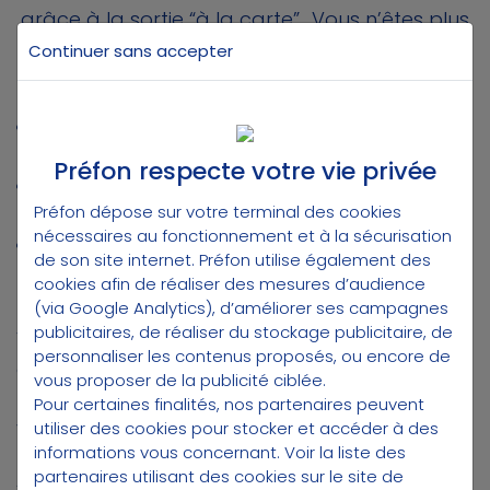
grâce à la sortie “à la carte”
Vous n’êtes plus
contraint de choisir définitivement entre rente
Continuer sans accepter
ou capital :
vous pouvez utiliser vos droits sous forme de
rente viagère,
Préfon respecte votre vie privée
de capital, en une seule fois ou de manière
Préfon dépose sur votre terminal des cookies
fractionnée,
nécessaires au fonctionnement et à la sécurisation
et à à la carte, selon vos besoins et vos
de son site internet. Préfon utilise également des
projets.
cookies afin de réaliser des mesures d’audience
(via Google Analytics), d’améliorer ses campagnes
publicitaires, de réaliser du stockage publicitaire, de
Votre épargne non encore liquidée continue
personnaliser les contenus proposés, ou encore de
d’être revalorisée, et vous pouvez à tout
vous proposer de la publicité ciblée.
moment simuler vos choix de sortie depuis
Pour certaines finalités, nos partenaires peuvent
votre espace client.
utiliser des cookies pour stocker et accéder à des
informations vous concernant.
Voir la liste des
partenaires utilisant des cookies sur le site de
Avec Préfon-Retraite, vous pilotez votre