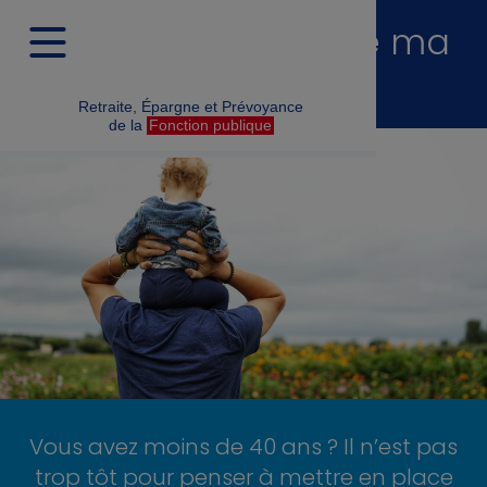
À plus de 25 ans de ma
retraite
Retraite, Épargne et Prévoyance
de la
Fonction publique
Vous avez moins de 40 ans ? Il n’est pas
trop tôt pour penser à mettre en place