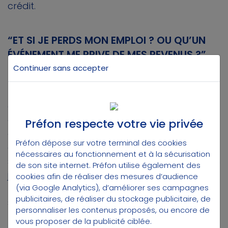
crédit.
“ET SI JE PERDS MON EMPLOI ? OU QU’UN
ÉVÉNEMENT ME PRIVE DE MES REVENUS ?”
Continuer sans accepter
En cas de coup dur, l’épargne acquise n’est
pas bloquée sur un PER
(Invalidité de l’affilié,
de ses enfants ou de son conjoint, Expiration
des droits aux allocations d’assurance
Préfon respecte votre vie privée
chômage prévues par le Code du Travail en
Préfon dépose sur votre terminal des cookies
cas de licenciement, Cessation d’activité non
nécessaires au fonctionnement et à la sécurisation
salariée à la suite d’un jugement de liquidation
de son site internet. Préfon utilise également des
judiciaire, Décès du conjoint ou du partenaire
cookies afin de réaliser des mesures d’audience
lié par un pacte civil de solidarité, Situation de
(via Google Analytics), d’améliorer ses campagnes
publicitaires, de réaliser du stockage publicitaire, de
surendettement).
personnaliser les contenus proposés, ou encore de
vous proposer de la publicité ciblée.
Enfin, les trentenaires non imposables ou