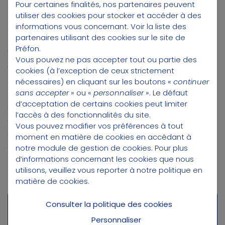
Pour certaines finalités, nos partenaires peuvent
faiblement imposés peuvent opter pour la
utiliser des cookies pour stocker et accéder à des
non-déductibilité fiscale. En choisissant au
informations vous concernant.
Voir la liste des
partenaires utilisant des cookies sur le site de
moment de la souscription du PER ou lors d’un
Préfon.
versement volontaire de ne pas déduire les
Vous pouvez ne pas accepter tout ou partie des
cotisations versées de leur revenu imposable,
cookies (à l’exception de ceux strictement
ils bénéficieront d’une imposition allégée au
nécessaires) en cliquant sur les boutons «
continuer
dénouement du contrat à la retraite
, que
sans accepter
» ou «
personnaliser
». Le défaut
d’acceptation de certains cookies peut limiter
celui-ci soit réalisé sous la forme d’un capital
l’accès à des fonctionnalités du site.
ou de rentes. À plus de 25 ans de l’âge de
Vous pouvez modifier vos préférences à tout
départ à la retraite, nous vous conseillons de
moment en matière de cookies en accédant à
cotiser chaque mois à hauteur de 5% de vos
notre module de gestion de cookies
. Pour plus
d’informations concernant les cookies que nous
revenus.
utilisons, veuillez vous reporter à notre
politique en
matière de cookies
.
Consulter la politique des cookies
* Pour en savoir plus sur le Plan
d’Epargne Retraite
Personnaliser