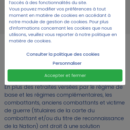
l’accès à des fonctionnalités du site.
droits supplémentaires à la retraite dans un
Vous pouvez modifier vos préférences à tout
autre régime.
moment en matière de cookies en accédant à
notre module de gestion de cookies
. Pour plus
d’informations concernant les cookies que nous
utilisons, veuillez vous reporter à notre
politique en
matière de cookies
.
La Retraite Mutualiste du
Consulter la politique des cookies
Combattant
Personnaliser
Accepter et fermer
En plus des retraites versées par le régime de
base et les régimes complémentaires, les
combattants, anciens combattants et victime
de guerre (titulaires de la carte du
combattant et/ou du titre de reconnaissance
de la Nation) ont droit à une solution