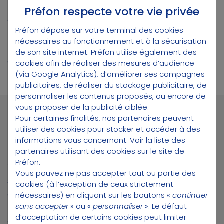
Préfon respecte votre vie privée
Ces bonifications permettent de compenser
Préfon dépose sur votre terminal des cookies
le faible nombre de cotisations pour la
nécessaires au fonctionnement et à la sécurisation
retraite et elles sont, bien entendu,
de son site internet. Préfon utilise également des
cumulables.
cookies afin de réaliser des mesures d’audience
(via Google Analytics), d’améliorer ses campagnes
publicitaires, de réaliser du stockage publicitaire, de
personnaliser les contenus proposés, ou encore de
vous proposer de la publicité ciblée.
Pour certaines finalités, nos partenaires peuvent
Ma seconde carrière
utiliser des cookies pour stocker et accéder à des
informations vous concernant.
Voir la liste des
partenaires utilisant des cookies sur le site de
Préfon.
Votre reconversion civile, qu’elle soit dans le
Vous pouvez ne pas accepter tout ou partie des
secteur privé ou publique, ne vous empêche
cookies (à l’exception de ceux strictement
évidemment pas de cumuler vos pensions de
nécessaires) en cliquant sur les boutons «
continuer
sans accepter
» ou «
personnaliser
». Le défaut
retraite avec les revenus de votre nouvelle
d’acceptation de certains cookies peut limiter
activité. Celle-ci générant à son tour des