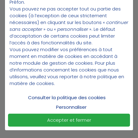
Préfon.
de traitement est élevé, plus la
Vous pouvez ne pas accepter tout ou partie des
rémunération de base est importante.
cookies (à l’exception de ceux strictement
Prenons l'exemple de Fabienne, 54 ans,
nécessaires) en cliquant sur les boutons «
continuer
fonctionnaire de police. En tant que
sans accepter
» ou «
personnaliser
». Le défaut
fonctionnaire d'État, Fabienne est affiliée
d’acceptation de certains cookies peut limiter
au Service des Retraites de l'Etat (SRE) qui
l’accès à des fonctionnalités du site.
gère son régime de retraite. Son
Vous pouvez modifier vos préférences à tout
traitement indiciaire dépendra de son
moment en matière de cookies en accédant à
grade et de son échelon dans la
notre module de gestion de cookies
. Pour plus
hiérarchie de la police nationale.
d’informations concernant les cookies que nous
Disons que Fabienne est commissaire de
utilisons, veuillez vous reporter à notre
politique en
matière de cookies
.
police et qu'elle est à l'échelon 6 de son
grade. Elle peut donc se prévaloir d'un
Consulter la politique des cookies
traitement indiciaire conséquent, qui
correspondra à la rémunération de base
Personnaliser
de son métier.
Accepter et fermer