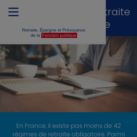
Ma Cotisation de retraite
complémentaire
Retraite, Épargne et Prévoyance
de la
Fonction publique
En France, il existe pas moins de 42
régimes de retraite obligatoire. Parmi