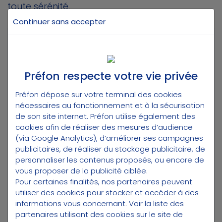
toute sérénité.
Continuer sans accepter
NOTE : “LE TRAITEMENT INDICIAIRE,
C’EST QUOI ?”
Préfon respecte votre vie privée
Le traitement indiciaire est la
rémunération de base des
Préfon dépose sur votre terminal des cookies
nécessaires au fonctionnement et à la sécurisation
fonctionnaires, c'est-à-dire le salaire
de son site internet. Préfon utilise également des
minimum qu'ils perçoivent
. Il est
cookies afin de réaliser des mesures d’audience
déterminé en fonction d'une grille de
(via Google Analytics), d’améliorer ses campagnes
salaires établie par l'État, qui fixe un indice
publicitaires, de réaliser du stockage publicitaire, de
de traitement pour chaque grade et
personnaliser les contenus proposés, ou encore de
échelon de la Fonction publique.
vous proposer de la publicité ciblée.
Concrètement, chaque grade et chaque
Pour certaines finalités, nos partenaires peuvent
échelon correspond à un indice de
utiliser des cookies pour stocker et accéder à des
traitement indiciaire, qui sert de
informations vous concernant.
Voir la liste des
référence pour calculer la rémunération
partenaires utilisant des cookies sur le site de
de base d'un fonctionnaire. Plus l'indice